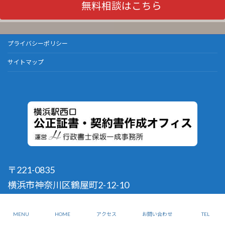
無料相談はこちら
プライバシーポリシー
サイトマップ
〒221-0835
横浜市神奈川区鶴屋町2-12-10
千菊ビル301
TEL : 045-534-8199
MENU
HOME
アクセス
お問い合わせ
TEL