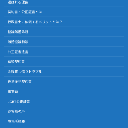
選ばれる理由
契約書・公正証書とは
行政書士に依頼するメリットとは？
協議離婚診断
離婚協議相談
公正証書遺言
結婚契約書
金銭貸し借りトラブル
任意後見契約書
事実婚
LGBT公正証書
お客様の声
事務所概要