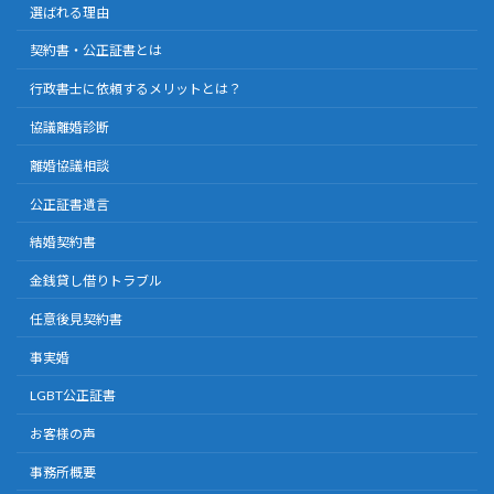
選ばれる理由
契約書・公正証書とは
行政書士に依頼するメリットとは？
協議離婚診断
離婚協議相談
公正証書遺言
結婚契約書
金銭貸し借りトラブル
任意後見契約書
事実婚
LGBT公正証書
お客様の声
事務所概要