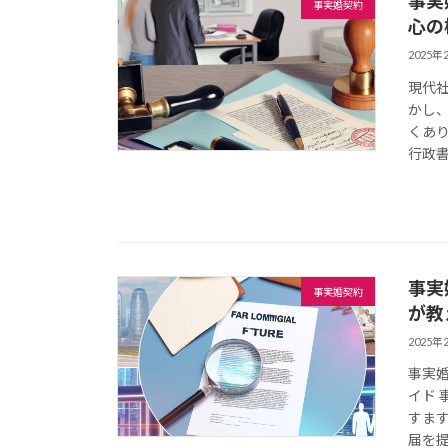
事実
事実婚契約
心の
2025年
現代
かし
くあ
行政書
事実
事実婚契約
が教
2025年
事実
イド
すま
届を提