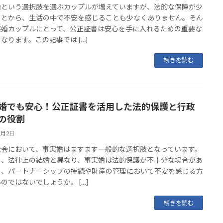
婚という選択肢を選ぶカップルが増えていますが、法的な保障が少
ことから、生活の中で不安を感じることも少なくありません。そん
実婚カップルにとって、公正証書は安心を手に入れるための重要な
なります。この記事では […]
続きを読む
婚でも安心！公正証書を活用した法的保護と行政
の役割
1月2日
社会において、事実婚はますます一般的な選択肢となっています。
し、法律上の結婚と異なり、事実婚は法的保護が不十分な場合があ
め、パートナーシップの持続や財産の管理において不安を感じる方
のではないでしょうか。 […]
続きを読む