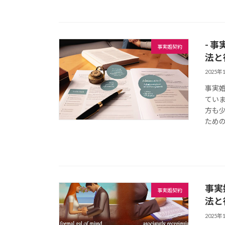
- 
事実婚契約
法と
2025年
事実
てい
方も
ための
事実
事実婚契約
法と
2025年