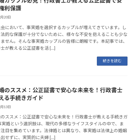
婚カップル必見！行政書士が教える公正証書で安
権利保護
2月20日
社会において、事実婚を選択するカップルが増えてきています。し
、法的な保護が十分でないために、様々な不安を抱えることも少な
りません。そんな事実婚カップルの皆様に朗報です。本記事では、
士が教える公正証書を活 […]
続きを読む
婚のススメ：公正証書で安心な未来を！行政書士
える手続きガイド
2月13日
婚のススメ：公正証書で安心な未来を！行政書士が教える手続きガ
 事実婚という選択肢は、現代の多様なライフスタイルの中で、ま
す注目を集めています。法律婚とは異なり、事実婚は法律上の婚姻
出せずに、実質的に夫婦 […]