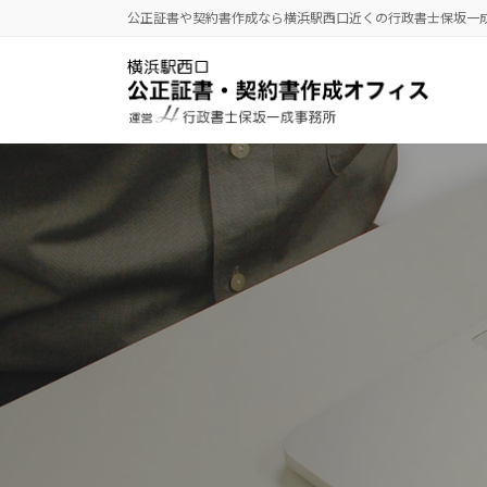
コ
ナ
公正証書や契約書作成なら横浜駅西口近くの行政書士保坂一
ン
ビ
テ
ゲ
ン
ー
ツ
シ
へ
ョ
ス
ン
キ
に
ッ
移
プ
動