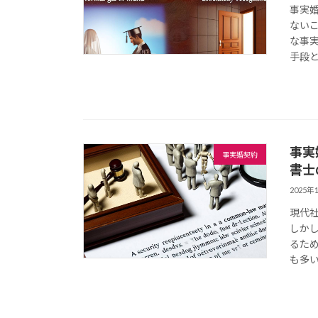
事実
ない
な事
手段と
事実
事実婚契約
書士
2025年
現代
しか
るた
も多い