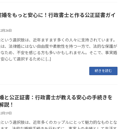
事実婚をもっと安心に！行政書士と作る公正証書ガイ
12月26日
婚という選択肢は、近年ますます多くの人々に支持されています。
婚は、法律婚にはない自由度や柔軟性を持つ一方で、法的な保護が
分なため、不安を感じる方も多いかもしれません。そこで、事実婚
安心して選択するために […]
続きを読む
婚と公正証書：行政書士が教える安心の手続きを
解説！
12月19日
婚という選択肢は、近年多くのカップルにとって魅力的なものとな
います。法的な婚姻手続きを行わずに、事実上の夫婦として生活す