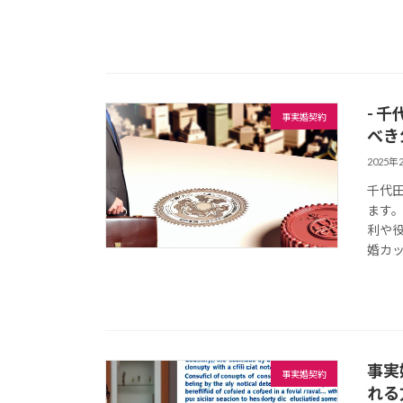
- 
事実婚契約
べき
2025年
千代
ます
利や
婚カッ
事実
事実婚契約
れる