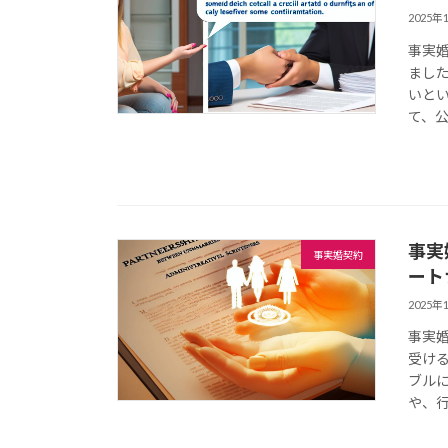
2025年
事実
まし
いと
て、公
事実
事実婚契約
ート
2025年
事実
受け
ブル
や、行