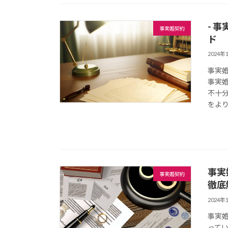
- 
事実婚契約
ド
2024年
事実
事実
不十
をより
事実
事実婚契約
徹底
2024年
事実
って