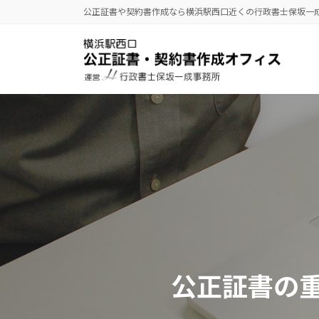
コ
ナ
公正証書や契約書作成なら横浜駅西口近くの行政書士保坂一
ン
ビ
テ
ゲ
ン
ー
ツ
シ
へ
ョ
ス
ン
キ
に
ッ
移
プ
動
公正証書の