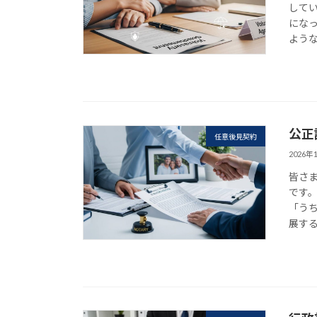
してい
にな
ような
公正
任意後見契約
2026年
皆さ
です
「う
展する