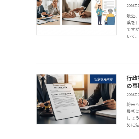
2026年
最近
葉を
です
いて、
行政
任意後見契約
の専
2026年
将来
最初
しょ
めに法