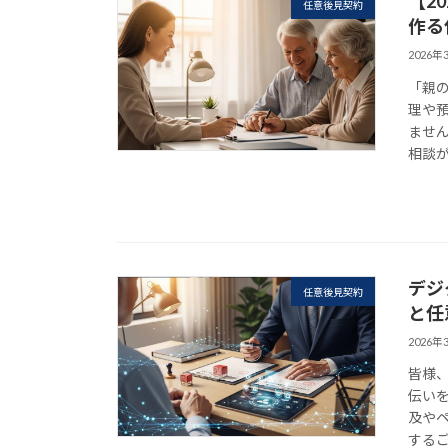
【2
任意後見契約
作る
2026年
「親
理や
ませ
相談が
デジ
任意後見契約
と任
2026年
皆様
伝い
及や
するご