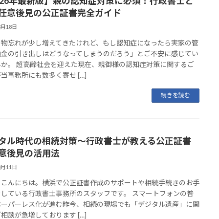
026年最新版】親の認知症対策に必須！行政書士と
任意後見の公正証書完全ガイド
3月18日
の物忘れが少し増えてきたけれど、もし認知症になったら実家の管
預金の引き出しはどうなってしまうのだろう」とご不安に感じてい
んか。 超高齢社会を迎えた現在、親御様の認知症対策に関するご
当事務所にも数多く寄せ […]
続きを読む
タル時代の相続対策〜行政書士が教える公正証書
意後見の活用法
3月11日
、こんにちは。横浜で公正証書作成のサポートや相続手続きのお手
をしている行政書士事務所のスタッフです。 スマートフォンの普
ペーパーレス化が進む昨今、相続の現場でも「デジタル遺産」に関
相談が急増しております […]