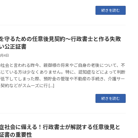
続きを読む
を守るための任意後見契約〜行政書士と作る失敗
い公正証書
3月4日
齢社会と言われる昨今、親御様の将来やご自身の老後について、不
感じている方は少なくありません。特に、認知症などによって判断
が低下してしまった際、預貯金の管理や不動産の手続き、介護サー
契約などがスムーズに行 […]
続きを読む
症社会に備える！行政書士が解説する任意後見と
証書の重要性