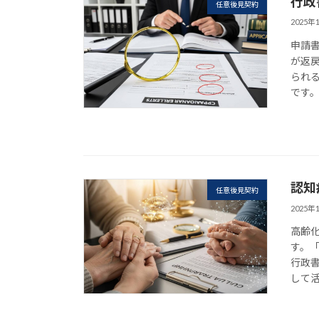
行政
任意後見契約
2025年
申請
が返
られ
です。
認知
任意後見契約
2025年
高齢
す。
行政
して活