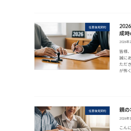
20
任意後見契約
成時
2026年
皆様
誠に
ただ
が怖く
親の
任意後見契約
2026年
こん