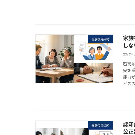
家族
任意後見契約
しな
2026年
超高
安を
能力
ビスの
認知
任意後見契約
公正