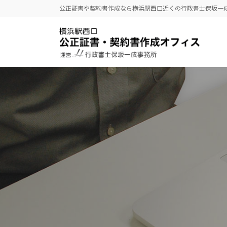
コ
ナ
公正証書や契約書作成なら横浜駅西口近くの行政書士保坂一
ン
ビ
テ
ゲ
ン
ー
ツ
シ
へ
ョ
ス
ン
キ
に
ッ
移
プ
動