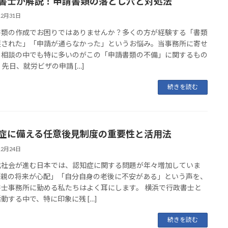
書士が解説！申請書類の落とし穴と対処法
12月31日
書類の作成でお困りではありませんか？多くの方が経験する「書類
戻された」「申請が通らなかった」というお悩み。当事務所に寄せ
る相談の中でも特に多いのがこの「申請書類の不備」に関するもの
 先日、就労ビザの申請 […]
続きを読む
症に備える任意後見制度の重要性と活用法
12月24日
化社会が進む日本では、認知症に関する問題が年々増加していま
「親の将来が心配」「自分自身の老後に不安がある」という声を、
書士事務所に勤める私たちはよく耳にします。 横浜で行政書士と
動する中で、特に印象に残 […]
続きを読む