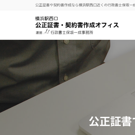
コ
ナ
公正証書や契約書作成なら横浜駅西口近くの行政書士保坂一
ン
ビ
テ
ゲ
ン
ー
ツ
シ
へ
ョ
ス
ン
キ
に
ッ
移
プ
動
公正証書