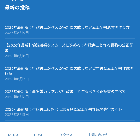
最新の投稿
2026年最新版！行政書士が教える絶対に失敗しない公正証書遺言の作り方
2026年8月9日
【2026年最新】協議離婚をスムーズに進める！行政書士と作る最強の公正証
書
2026年8月8日
2026年最新版！行政書士が教える絶対に失敗しない契約書と公正証書作成の
極意
2026年8月7日
2026年最新版！事実婚カップルが行政書士と作るべき公正証書のすべて
2026年8月6日
2026年最新版！行政書士に頼む任意後見と公正証書作成の完全ガイド
2026年8月5日
Copyright © >公正証書・契約書作成オフィス All Rights Reserved.
MENU
HOME
アクセス
お問い合わせ
TEL